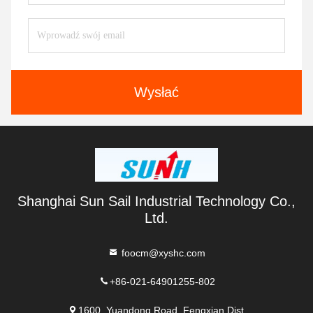
Wysłać
Shanghai Sun Sail Industrial Technology Co.,
Ltd.
foocm@xyshc.com
+86-021-64901255-802
1600, Yuandong Road, Fengxian Dist.