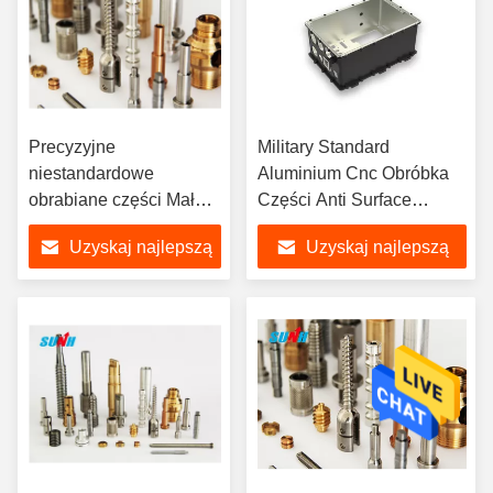
Precyzyjne
Military Standard
niestandardowe
Aluminium Cnc Obróbka
obrabiane części Małe
Części Anti Surface
rozmiary z metalową
Surface Treatment
Uzyskaj najlepszą
Uzyskaj najlepszą
obróbką powierzchni
cenę
cenę