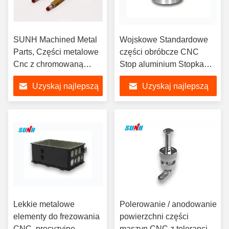
SUNH Machined Metal
Wojskowe Standardowe
Parts, Części metalowe
części obróbcze CNC
Cnc z chromowaną
Stop aluminium Stopka
powierzchnią
indywidualna
Uzyskaj najlepszą
Uzyskaj najlepszą
cenę
cenę
Lekkie metalowe
Polerowanie / anodowanie
elementy do frezowania
powierzchni części
CNC, precyzyjne
maszyn CNC z tolerancją