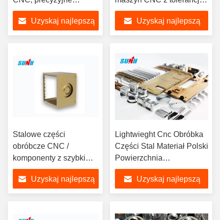
elementy toczone CNC
0,001 mm
Uzyskaj najlepszą
Uzyskaj najlepszą
Wysoka wydajność
cenę
cenę
Stalowe części
Lightwieght Cnc Obróbka
obróbcze CNC /
Części Stal Materiał Polski
komponenty z szybkim
Powierzchnia
prototypowaniem
Dostosowane OEM
Uzyskaj najlepszą
Uzyskaj najlepszą
cenę
cenę