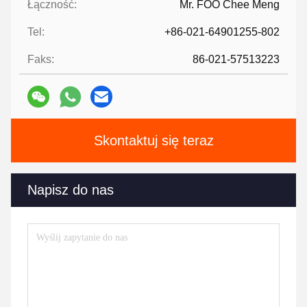
Łączność:
Mr. FOO Chee Meng
Tel:
+86-021-64901255-802
Faks:
86-021-57513223
Skontaktuj się teraz
Napisz do nas