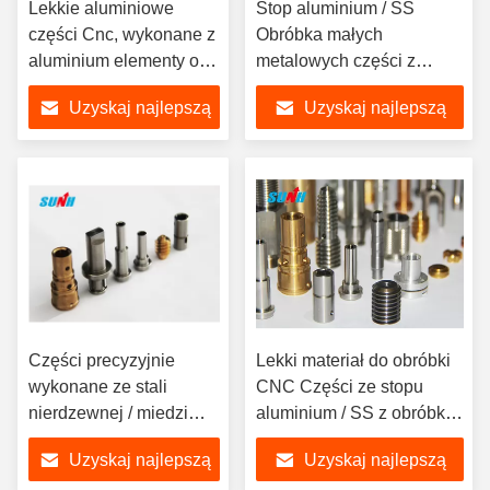
Lekkie aluminiowe
Stop aluminium / SS
części Cnc, wykonane z
Obróbka małych
aluminium elementy o
metalowych części z
wysokiej precyzji
chromowaną
Uzyskaj najlepszą
Uzyskaj najlepszą
powierzchnią
cenę
cenę
Części precyzyjnie
Lekki materiał do obróbki
wykonane ze stali
CNC Części ze stopu
nierdzewnej / miedzi
aluminium / SS z obróbką
Wysoka precyzja Mały
powierzchni
Uzyskaj najlepszą
Uzyskaj najlepszą
rozmiar