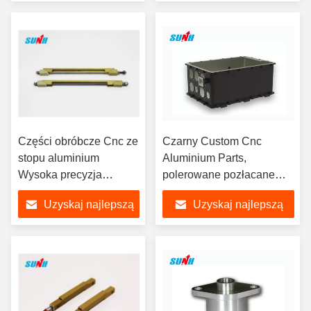
cenę
cenę
Części obróbcze Cnc ze
Czarny Custom Cnc
stopu aluminium
Aluminium Parts,
Wysoka precyzja
polerowane pozłacane
Dostosowane mały
części metalowe Cnc
Uzyskaj najlepszą
Uzyskaj najlepszą
rozmiar
cenę
cenę