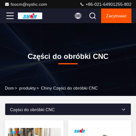
foocm@xyshc.com
+86-021-64901255-802
Zacytować
Części do obróbki CNC
Dom
>
produkty
>
Chiny Części do obróbki CNC
Części do obróbki CNC