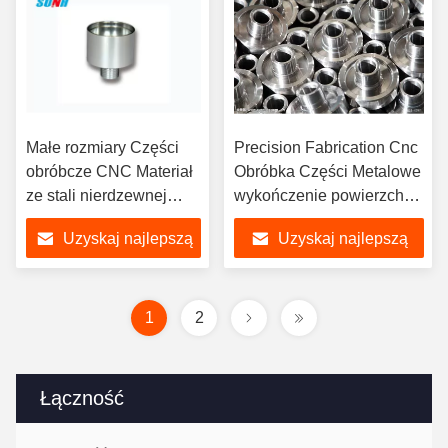
Małe rozmiary Części
Precision Fabrication Cnc
obróbcze CNC Materiał
Obróbka Części Metalowe
ze stali nierdzewnej
wykończenie powierzchni
Wysoka precyzja koloru
Certyfikat ISO
Uzyskaj najlepszą
Uzyskaj najlepszą
metalu
cenę
cenę
1
2
Łączność