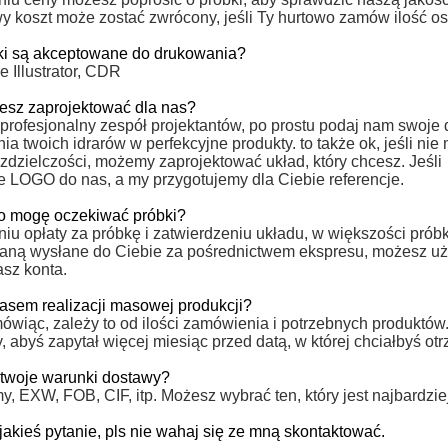
y koszt może zostać zwrócony, jeśli Ty hurtowo zamów ilość os
liki są akceptowane do drukowania?
 Illustrator, CDR
esz zaprojektować dla nas?
rofesjonalny zespół projektantów, po prostu podaj nam swoj
a twoich idrarów w perfekcyjne produkty. to także ok, jeśli ni
zdzielczości, możemy zaprojektować układ, który chcesz. Jeśli
je LOGO do nas, a my przygotujemy dla Ciebie referencje.
go mogę oczekiwać próbki?
iu opłaty za próbkę i zatwierdzeniu układu, w większości prób
taną wysłane do Ciebie za pośrednictwem ekspresu, możesz uż
asz konta.
zasem realizacji masowej produkcji?
ówiąc, zależy to od ilości zamówienia i potrzebnych produktów
 abyś zapytał więcej miesiąc przed datą, w której chciałbyś ot
ą twoje warunki dostawy?
, EXW, FOB, CIF, itp. Możesz wybrać ten, który jest najbardzie
jakieś pytanie, pls nie wahaj się ze mną skontaktować.