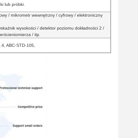
ki lub próbki.
owy / mikrometr wewnętrzny / cyfrowy / elektroniczny
skaźnik wysokości / detektor poziomu dokładności 2 /
rścieniomierza / itp.
1.4, ABC-STD-105,