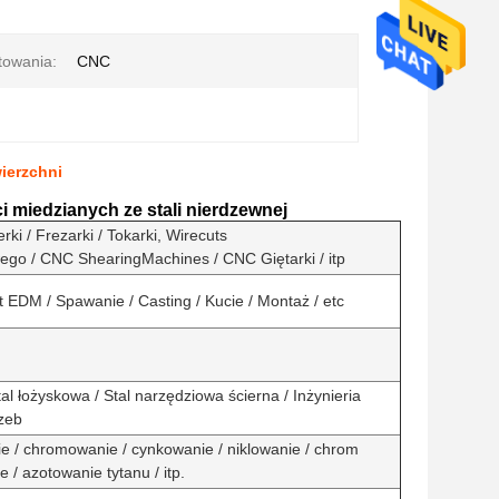
łtowania:
CNC
ierzchni
miedzianych ze stali nierdzewnej
rki / Frezarki / Tokarki, Wirecuts
ego / CNC ShearingMachines / CNC Giętarki / itp
t EDM / Spawanie / Casting / Kucie / Montaż / etc
al łożyskowa / Stal narzędziowa ścierna / Inżynieria
rzeb
e / chromowanie / cynkowanie / niklowanie / chrom
 / azotowanie tytanu / itp.