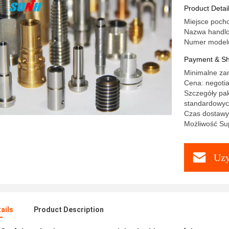
Product Detai
Miejsce poch
Nazwa handl
Numer mode
Payment & Sh
Minimalne za
Cena: negotia
Szczegóły pa
standardowy
Czas dostawy:
Możliwość Sup
Uzy
ails
Product Description