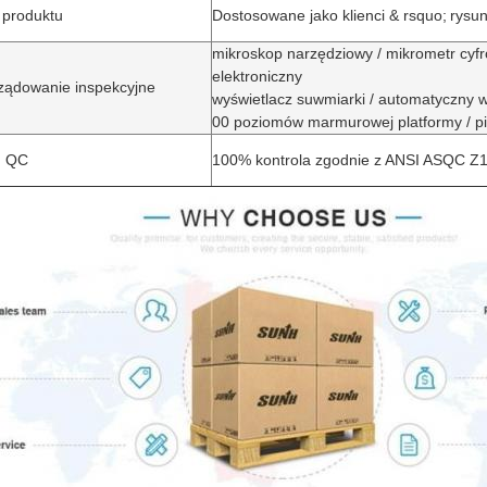
 produktu
Dostosowane jako klienci & rsquo;
rysun
mikroskop narzędziowy / mikrometr cyfr
elektroniczny
ządowanie inspekcyjne
wyświetlacz suwmiarki / automatyczny w
00 poziomów marmurowej platformy / pie
m QC
100% kontrola zgodnie z ANSI ASQC Z