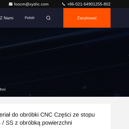
foocm@xyshc.com
+86-021-64901255-802
 Z Nami
Zacytować
Polish
hni
eriał do obróbki CNC Części ze stopu
 / SS z obróbką powierzchni