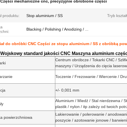
:
Części mechaniczne cnc
,
precyzyjnie obrobione części
ł produktu:
Stop aluminium / SS
Tryb kszta
ka
Blacking / Polishing / Anodizing / ...
zchni:
iał do obróbki CNC Części ze stopu aluminium / SS z obróbką pow
ojskowy standard jakości CNC Maszyna aluminium części 
Centrum obróbcze / Tokarki CNC / Szlifie
arki
maszyny / Urządzenia do cięcia laserow
arzanie
Toczenie / Frezowanie / Wiercenie / Dru
cja
+/- 0,001 mm
Aluminium / Miedź / Stal nierdzewna / St
ły
plastik / nylon / itp zależy od twoich pot
Lakierowanie / polerowanie / anodowani
a powierzchniowa
poszycie / azotowanie jonowe / barwienie