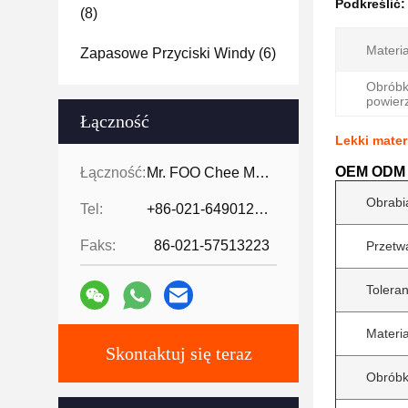
Podkreślić
(8)
Materia
Zapasowe Przyciski Windy
(6)
Obrób
powier
Łączność
Lekki mater
OEM ODM W
Łączność:
Mr. FOO Chee Meng
Obrabi
Tel:
+86-021-64901255-802
Faks:
86-021-57513223
Przetw
Toleran
Materia
Skontaktuj się teraz
Obróbk