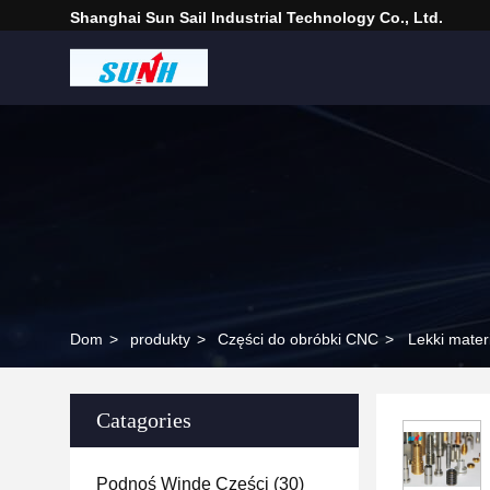
Shanghai Sun Sail Industrial Technology Co., Ltd.
Dom
>
produkty
>
Części do obróbki CNC
>
Lekki mater
Catagories
Podnoś Windę Części
(30)