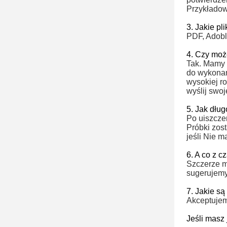
Przykładow
3. Jakie p
PDF, Adoble
4. Czy moż
Tak.
Mamy p
do wykonani
wysokiej ro
wyślij swo
5. Jak dłu
Po uiszczen
Próbki zos
jeśli Nie m
6. A co z c
Szczerze m
sugerujemy,
7. Jakie s
Akceptujemy
Jeśli masz 