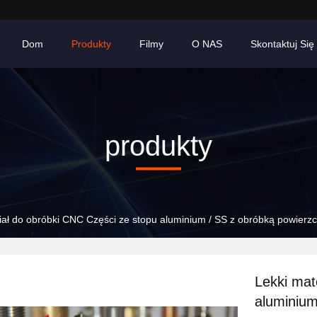
Dom
Produkty
Filmy
O NAS
Skontaktuj Się
produkty
iał do obróbki CNC Części ze stopu aluminium / SS z obróbką powierzc
Lekki mat
aluminium