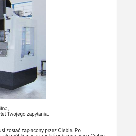
ilna,
tet Twojego zapytania.
si zostać zapłacony przez Ciebie. Po
, ale próbki muszą zostać opłacone przez Ciebie.