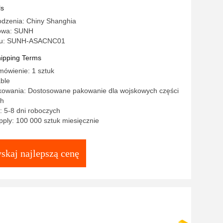
ls
odzenia: Chiny Shanghia
owa: SUNH
lu: SUNH-ASACNC01
ipping Terms
mówienie: 1 sztuk
ble
kowania: Dostosowane pakowanie dla wojskowych części
ch
 5-8 dni roboczych
ply: 100 000 sztuk miesięcznie
skaj najlepszą cenę