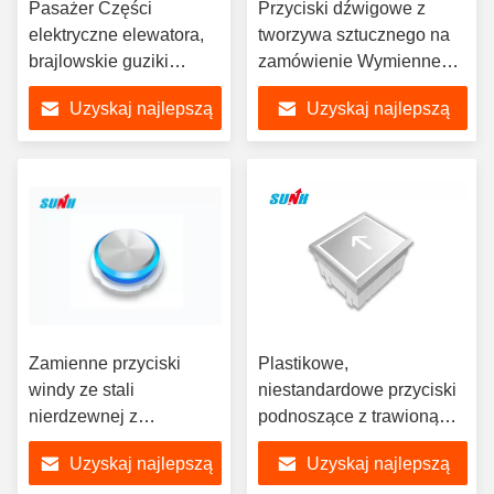
Pasażer Części
Przyciski dźwigowe z
elektryczne elewatora,
tworzywa sztucznego na
brajlowskie guziki
zamówienie Wymienne
dźwigniowe Materiał
powierzchnie
Uzyskaj najlepszą
Uzyskaj najlepszą
ABS / SS
cenę
cenę
Zamienne przyciski
Plastikowe,
windy ze stali
niestandardowe przyciski
nierdzewnej z
podnoszące z trawioną
niebieskim światłem
powierzchnią
Uzyskaj najlepszą
Uzyskaj najlepszą
DC24V / DC12V