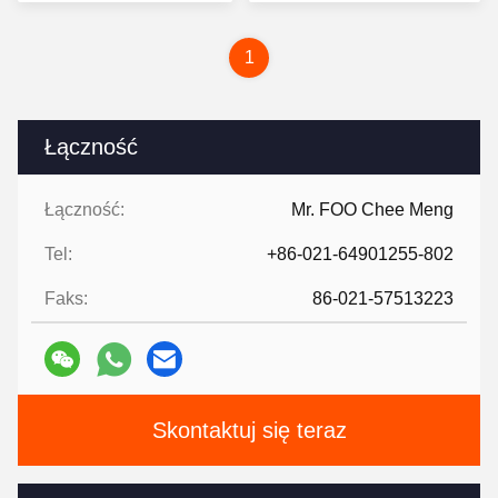
cenę
cenę
1
Łączność
Łączność:
Mr. FOO Chee Meng
Tel:
+86-021-64901255-802
Faks:
86-021-57513223
Skontaktuj się teraz