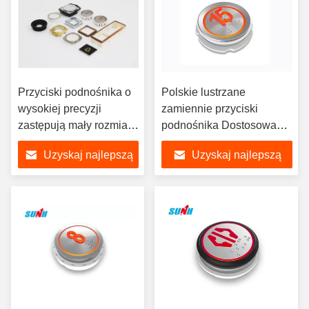
Przyciski podnośnika o
Polskie lustrzane
wysokiej precyzji
zamiennie przyciski
zastępują mały rozmiar
podnośnika Dostosowany
dla LOP / COP
rozmiar Napięcie DC12V /
Uzyskaj najlepszą
Uzyskaj najlepszą
DC24V
cenę
cenę