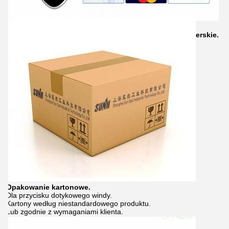
Możemy zapewnić transport morski, transport lądowy,
transport lotniczy. I różne międzynarodowe usługi kurierskie.
Przycisk windy.
Opakowanie kartonowe.
Dla przycisku dotykowego windy.
Kartony według niestandardowego produktu.
Lub zgodnie z wymaganiami klienta.
Dla przycisku windy, LOP i COP
Do formowania wtryskowego.