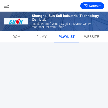
Kontakt
Shanghai Sun Sail Industrial Technology
Co., Ltd.
jakość Podnoś Windę Części, Przycisk windy
manufacturer from China
DOM
FILMY
PLAYLIST
WEBSITE